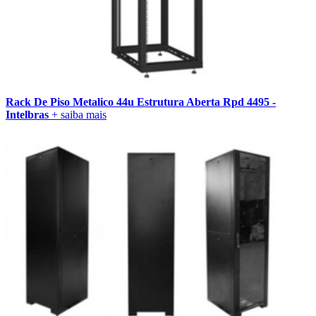
Rack De Piso Metalico 44u Estrutura Aberta Rpd 4495 -
Intelbras
+ saiba mais