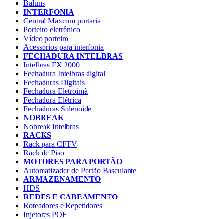
Baluns
INTERFONIA
Central Maxcom portaria
Porteiro eletrônico
Vídeo porteiro
Acessórios para interfonia
FECHADURA INTELBRAS
Intelbras FX 2000
Fechadura Intelbras digital
Fechaduras Digitais
Fechadura Eletroimã
Fechadura Elétrica
Fechaduras Solenoide
NOBREAK
Nobreak Intelbras
RACKS
Rack para CFTV
Rack de Piso
MOTORES PARA PORTÃO
Automatizador de Portão Basculante
ARMAZENAMENTO
HDS
REDES E CABEAMENTO
Roteadores e Repetidores
Injetores POE