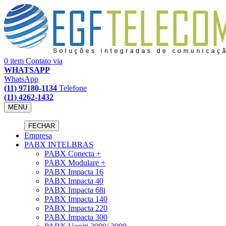
0 item
Contato via
WHATSAPP
WhatsApp
(11) 97180-1134
Telefone
(11) 4262-1432
MENU
FECHAR
Empresa
PABX INTELBRAS
PABX Conecta +
PABX Modulare +
PABX Impacta 16
PABX Impacta 40
PABX Impacta 68i
PABX Impacta 140
PABX Impacta 220
PABX Impacta 300