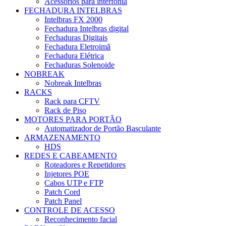
Acessórios para interfonia
FECHADURA INTELBRAS
Intelbras FX 2000
Fechadura Intelbras digital
Fechaduras Digitais
Fechadura Eletroimã
Fechadura Elétrica
Fechaduras Solenoide
NOBREAK
Nobreak Intelbras
RACKS
Rack para CFTV
Rack de Piso
MOTORES PARA PORTÃO
Automatizador de Portão Basculante
ARMAZENAMENTO
HDS
REDES E CABEAMENTO
Roteadores e Repetidores
Injetores POE
Cabos UTP e FTP
Patch Cord
Patch Panel
CONTROLE DE ACESSO
Reconhecimento facial