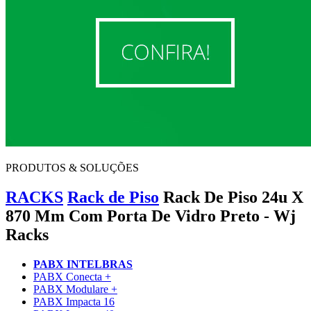
PRODUTOS & SOLUÇÕES
RACKS
Rack de Piso
Rack De Piso 24u X
870 Mm Com Porta De Vidro Preto - Wj
Racks
PABX INTELBRAS
PABX Conecta +
PABX Modulare +
PABX Impacta 16