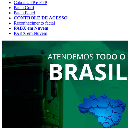
Cabos UTP e FTP
Patch Cord
Patch Panel
CONTROLE DE ACESSO
Reconhecimento facial
PABX em Nuvem
PABX em Nuvem