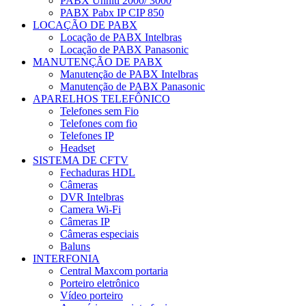
PABX Unniti 2000/ 3000
PABX Pabx IP CIP 850
LOCAÇÃO DE PABX
Locação de PABX Intelbras
Locação de PABX Panasonic
MANUTENÇÃO DE PABX
Manutenção de PABX Intelbras
Manutenção de PABX Panasonic
APARELHOS TELEFÔNICO
Telefones sem Fio
Telefones com fio
Telefones IP
Headset
SISTEMA DE CFTV
Fechaduras HDL
Câmeras
DVR Intelbras
Camera Wi-Fi
Câmeras IP
Câmeras especiais
Baluns
INTERFONIA
Central Maxcom portaria
Porteiro eletrônico
Vídeo porteiro