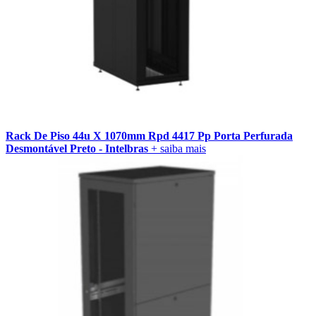
Rack De Piso 44u X 1070mm Rpd 4417 Pp Porta Perfurada
Desmontável Preto - Intelbras
+ saiba mais