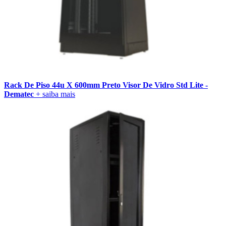
Rack De Piso 44u X 600mm Preto Visor De Vidro Std Lite -
Dematec
+ saiba mais