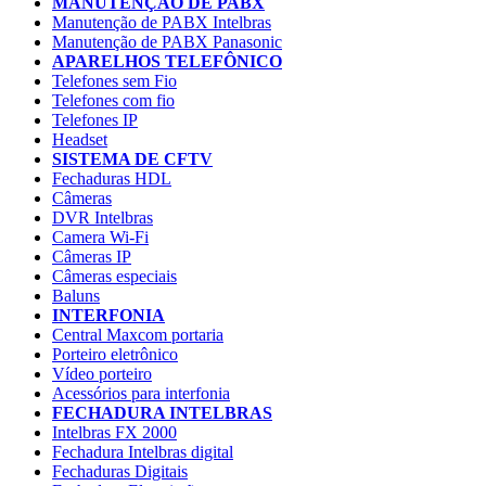
MANUTENÇÃO DE PABX
Manutenção de PABX Intelbras
Manutenção de PABX Panasonic
APARELHOS TELEFÔNICO
Telefones sem Fio
Telefones com fio
Telefones IP
Headset
SISTEMA DE CFTV
Fechaduras HDL
Câmeras
DVR Intelbras
Camera Wi-Fi
Câmeras IP
Câmeras especiais
Baluns
INTERFONIA
Central Maxcom portaria
Porteiro eletrônico
Vídeo porteiro
Acessórios para interfonia
FECHADURA INTELBRAS
Intelbras FX 2000
Fechadura Intelbras digital
Fechaduras Digitais