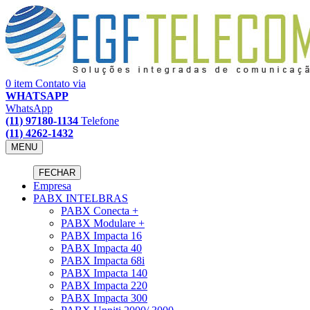
0 item
Contato via
WHATSAPP
WhatsApp
(11) 97180-1134
Telefone
(11) 4262-1432
MENU
FECHAR
Empresa
PABX INTELBRAS
PABX Conecta +
PABX Modulare +
PABX Impacta 16
PABX Impacta 40
PABX Impacta 68i
PABX Impacta 140
PABX Impacta 220
PABX Impacta 300