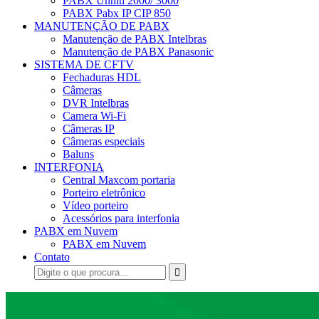
PABX Unniti 2000/ 3000
PABX Pabx IP CIP 850
MANUTENÇÃO DE PABX
Manutenção de PABX Intelbras
Manutenção de PABX Panasonic
SISTEMA DE CFTV
Fechaduras HDL
Câmeras
DVR Intelbras
Camera Wi-Fi
Câmeras IP
Câmeras especiais
Baluns
INTERFONIA
Central Maxcom portaria
Porteiro eletrônico
Vídeo porteiro
Acessórios para interfonia
PABX em Nuvem
PABX em Nuvem
Contato