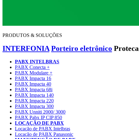
PRODUTOS & SOLUÇÕES
INTERFONIA
Porteiro eletrônico
Proteca
PABX INTELBRAS
PABX Conecta +
PABX Modulare +
PABX Impacta 16
PABX Impacta 40
PABX Impacta 68i
PABX Impacta 140
PABX Impacta 220
PABX Impacta 300
PABX Unniti 2000/ 3000
PABX Pabx IP CIP 850
LOCAÇÃO DE PABX
Locação de PABX Intelbras
Locação de PABX Panasonic