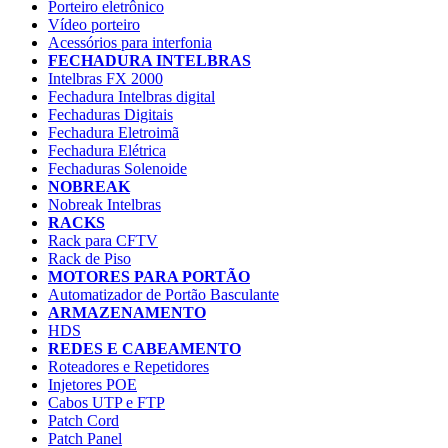
Porteiro eletrônico
Vídeo porteiro
Acessórios para interfonia
FECHADURA INTELBRAS
Intelbras FX 2000
Fechadura Intelbras digital
Fechaduras Digitais
Fechadura Eletroimã
Fechadura Elétrica
Fechaduras Solenoide
NOBREAK
Nobreak Intelbras
RACKS
Rack para CFTV
Rack de Piso
MOTORES PARA PORTÃO
Automatizador de Portão Basculante
ARMAZENAMENTO
HDS
REDES E CABEAMENTO
Roteadores e Repetidores
Injetores POE
Cabos UTP e FTP
Patch Cord
Patch Panel