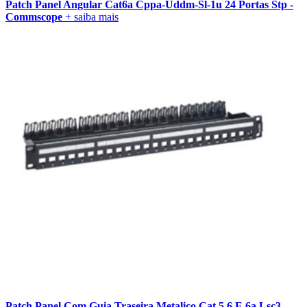
Patch Panel Angular Cat6a Cppa-Uddm-Sl-1u 24 Portas Stp -
Commscope
+ saiba mais
Patch Panel Com Guia Traseira Metalico Cat 5 6 E 6a Lsc3 -