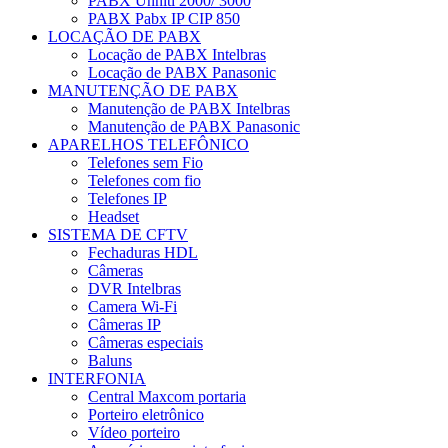
PABX Unniti 2000/ 3000
PABX Pabx IP CIP 850
LOCAÇÃO DE PABX
Locação de PABX Intelbras
Locação de PABX Panasonic
MANUTENÇÃO DE PABX
Manutenção de PABX Intelbras
Manutenção de PABX Panasonic
APARELHOS TELEFÔNICO
Telefones sem Fio
Telefones com fio
Telefones IP
Headset
SISTEMA DE CFTV
Fechaduras HDL
Câmeras
DVR Intelbras
Camera Wi-Fi
Câmeras IP
Câmeras especiais
Baluns
INTERFONIA
Central Maxcom portaria
Porteiro eletrônico
Vídeo porteiro