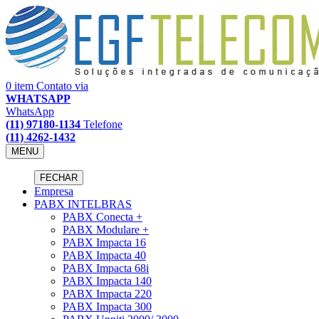
0 item
Contato via
WHATSAPP
WhatsApp
(11) 97180-1134
Telefone
(11) 4262-1432
MENU
FECHAR
Empresa
PABX INTELBRAS
PABX Conecta +
PABX Modulare +
PABX Impacta 16
PABX Impacta 40
PABX Impacta 68i
PABX Impacta 140
PABX Impacta 220
PABX Impacta 300