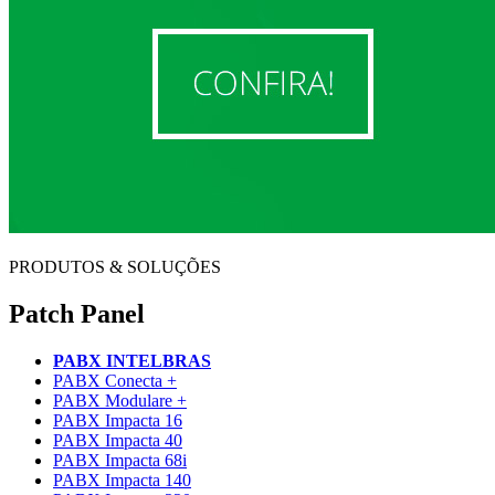
PRODUTOS & SOLUÇÕES
Patch Panel
PABX INTELBRAS
PABX Conecta +
PABX Modulare +
PABX Impacta 16
PABX Impacta 40
PABX Impacta 68i
PABX Impacta 140