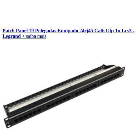
Patch Panel 19 Polegadas Equipado 24rj45 Cat6 Utp 1u Lcs3 -
Legrand
+ saiba mais