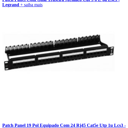
Legrand
+ saiba mais
Patch Panel 19 Pol Equipado Com 24 Rj45 Cat5e Utp 1u Lcs3 -