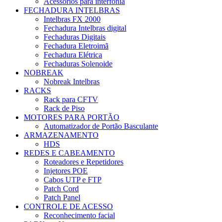
Acessórios para interfonia
FECHADURA INTELBRAS
Intelbras FX 2000
Fechadura Intelbras digital
Fechaduras Digitais
Fechadura Eletroimã
Fechadura Elétrica
Fechaduras Solenoide
NOBREAK
Nobreak Intelbras
RACKS
Rack para CFTV
Rack de Piso
MOTORES PARA PORTÃO
Automatizador de Portão Basculante
ARMAZENAMENTO
HDS
REDES E CABEAMENTO
Roteadores e Repetidores
Injetores POE
Cabos UTP e FTP
Patch Cord
Patch Panel
CONTROLE DE ACESSO
Reconhecimento facial