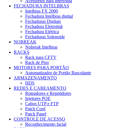
Acessórios para interfonia
FECHADURA INTELBRAS
Intelbras FX 2000
Fechadura Intelbras digital
Fechaduras Digitais
Fechadura Eletroimã
Fechadura Elétrica
Fechaduras Solenoide
NOBREAK
Nobreak Intelbras
RACKS
Rack para CFTV
Rack de Piso
MOTORES PARA PORTÃO
Automatizador de Portão Basculante
ARMAZENAMENTO
HDS
REDES E CABEAMENTO
Roteadores e Repetidores
Injetores POE
Cabos UTP e FTP
Patch Cord
Patch Panel
CONTROLE DE ACESSO
Reconhecimento facial