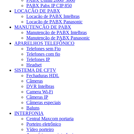
PABX Unniti 2000/ 3000
PABX Pabx IP CIP 850
LOCAÇÃO DE PABX
Locação de PABX Intelbras
Locação de PABX Panasonic
MANUTENÇÃO DE PABX
Manutenção de PABX Intelbras
Manutenção de PABX Panasonic
APARELHOS TELEFÔNICO
Telefones sem Fio
Telefones com fio
Telefones IP
Headset
SISTEMA DE CFTV
Fechaduras HDL
Câmeras
DVR Intelbras
Camera Wi-Fi
Câmeras IP
Câmeras especiais
Baluns
INTERFONIA
Central Maxcom portaria
Porteiro eletrônico
Vídeo porteiro