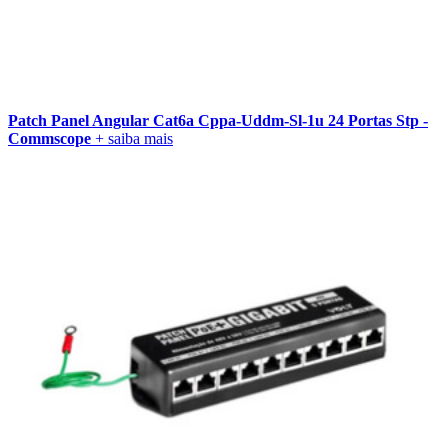
Patch Panel Angular Cat6a Cppa-Uddm-Sl-1u 24 Portas Stp -
Commscope
+ saiba mais