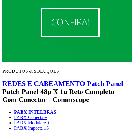
PRODUTOS & SOLUÇÕES
REDES E CABEAMENTO
Patch Panel
Patch Panel 48p X 1u Reto Completo
Com Conector - Commscope
PABX INTELBRAS
PABX Conecta +
PABX Modulare +
PABX Impacta 16