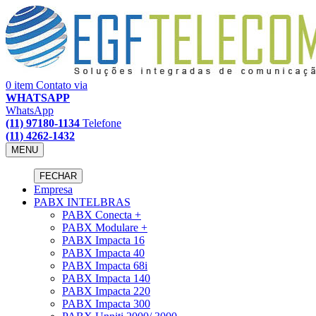
0 item
Contato via
WHATSAPP
WhatsApp
(11) 97180-1134
Telefone
(11) 4262-1432
MENU
FECHAR
Empresa
PABX INTELBRAS
PABX Conecta +
PABX Modulare +
PABX Impacta 16
PABX Impacta 40
PABX Impacta 68i
PABX Impacta 140
PABX Impacta 220
PABX Impacta 300