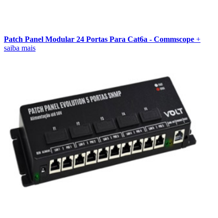
Patch Panel Modular 24 Portas Para Cat6a - Commscope
+
saiba mais