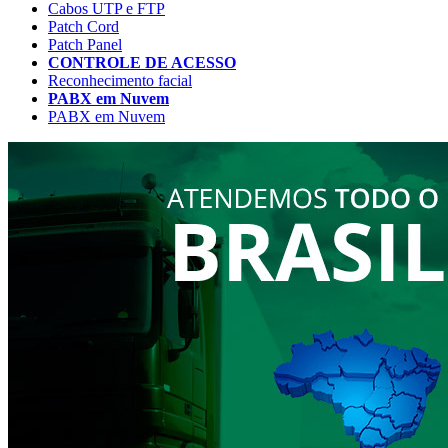
Cabos UTP e FTP
Patch Cord
Patch Panel
CONTROLE DE ACESSO
Reconhecimento facial
PABX em Nuvem
PABX em Nuvem