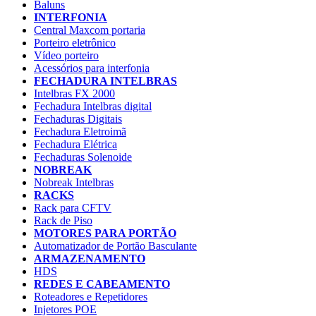
Baluns
INTERFONIA
Central Maxcom portaria
Porteiro eletrônico
Vídeo porteiro
Acessórios para interfonia
FECHADURA INTELBRAS
Intelbras FX 2000
Fechadura Intelbras digital
Fechaduras Digitais
Fechadura Eletroimã
Fechadura Elétrica
Fechaduras Solenoide
NOBREAK
Nobreak Intelbras
RACKS
Rack para CFTV
Rack de Piso
MOTORES PARA PORTÃO
Automatizador de Portão Basculante
ARMAZENAMENTO
HDS
REDES E CABEAMENTO
Roteadores e Repetidores
Injetores POE