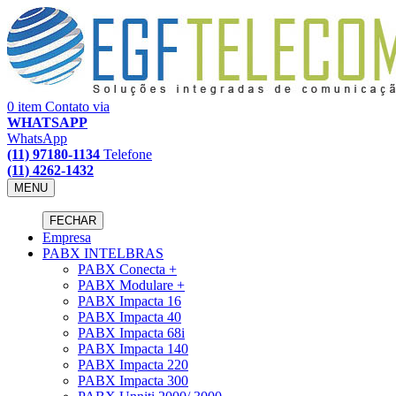
0 item
Contato via
WHATSAPP
WhatsApp
(11) 97180-1134
Telefone
(11) 4262-1432
MENU
FECHAR
Empresa
PABX INTELBRAS
PABX Conecta +
PABX Modulare +
PABX Impacta 16
PABX Impacta 40
PABX Impacta 68i
PABX Impacta 140
PABX Impacta 220
PABX Impacta 300