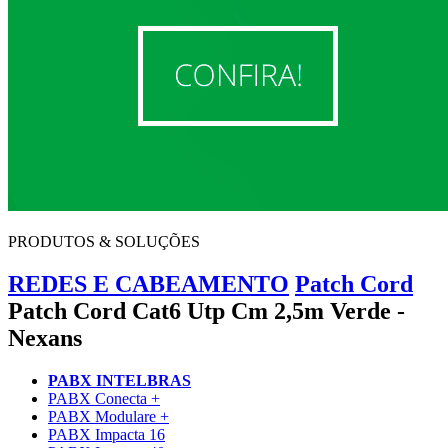
PRODUTOS & SOLUÇÕES
REDES E CABEAMENTO
Patch Cord
Patch Cord Cat6 Utp Cm 2,5m Verde -
Nexans
PABX INTELBRAS
PABX Conecta +
PABX Modulare +
PABX Impacta 16