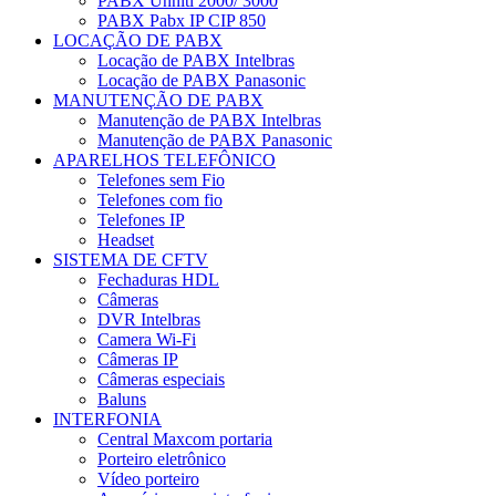
PABX Unniti 2000/ 3000
PABX Pabx IP CIP 850
LOCAÇÃO DE PABX
Locação de PABX Intelbras
Locação de PABX Panasonic
MANUTENÇÃO DE PABX
Manutenção de PABX Intelbras
Manutenção de PABX Panasonic
APARELHOS TELEFÔNICO
Telefones sem Fio
Telefones com fio
Telefones IP
Headset
SISTEMA DE CFTV
Fechaduras HDL
Câmeras
DVR Intelbras
Camera Wi-Fi
Câmeras IP
Câmeras especiais
Baluns
INTERFONIA
Central Maxcom portaria
Porteiro eletrônico
Vídeo porteiro