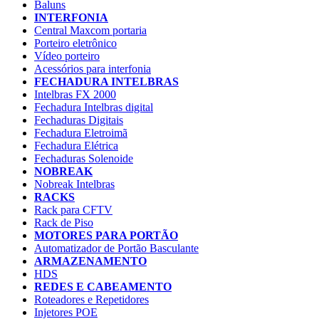
Baluns
INTERFONIA
Central Maxcom portaria
Porteiro eletrônico
Vídeo porteiro
Acessórios para interfonia
FECHADURA INTELBRAS
Intelbras FX 2000
Fechadura Intelbras digital
Fechaduras Digitais
Fechadura Eletroimã
Fechadura Elétrica
Fechaduras Solenoide
NOBREAK
Nobreak Intelbras
RACKS
Rack para CFTV
Rack de Piso
MOTORES PARA PORTÃO
Automatizador de Portão Basculante
ARMAZENAMENTO
HDS
REDES E CABEAMENTO
Roteadores e Repetidores
Injetores POE