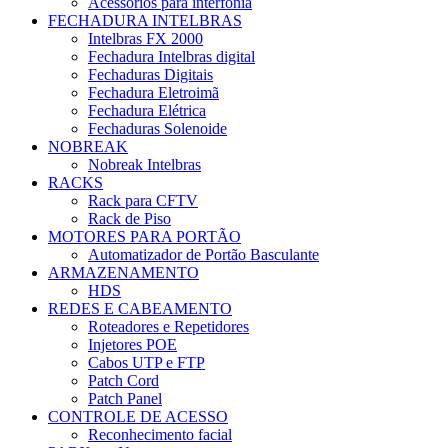
Acessórios para interfonia
FECHADURA INTELBRAS
Intelbras FX 2000
Fechadura Intelbras digital
Fechaduras Digitais
Fechadura Eletroimã
Fechadura Elétrica
Fechaduras Solenoide
NOBREAK
Nobreak Intelbras
RACKS
Rack para CFTV
Rack de Piso
MOTORES PARA PORTÃO
Automatizador de Portão Basculante
ARMAZENAMENTO
HDS
REDES E CABEAMENTO
Roteadores e Repetidores
Injetores POE
Cabos UTP e FTP
Patch Cord
Patch Panel
CONTROLE DE ACESSO
Reconhecimento facial