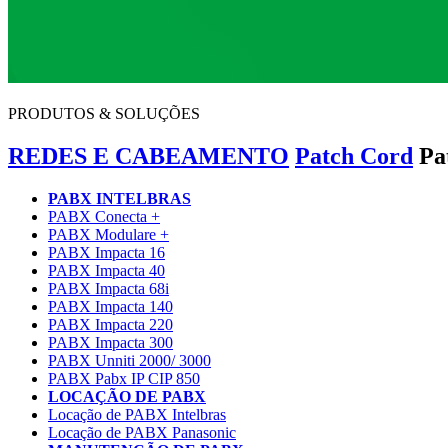
PRODUTOS & SOLUÇÕES
REDES E CABEAMENTO
Patch Cord
Pa
PABX INTELBRAS
PABX Conecta +
PABX Modulare +
PABX Impacta 16
PABX Impacta 40
PABX Impacta 68i
PABX Impacta 140
PABX Impacta 220
PABX Impacta 300
PABX Unniti 2000/ 3000
PABX Pabx IP CIP 850
LOCAÇÃO DE PABX
Locação de PABX Intelbras
Locação de PABX Panasonic