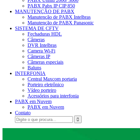
PABX Unniti 2000/ 3000
PABX Pabx IP CIP 850
MANUTENÇÃO DE PABX
Manutenção de PABX Intelbras
Manutenção de PABX Panasonic
SISTEMA DE CFTV
Fechaduras HDL
Câmeras
DVR Intelbras
Camera Wi-Fi
Câmeras IP
Câmeras especiais
Baluns
INTERFONIA
Central Maxcom portaria
Porteiro eletrônico
Vídeo porteiro
Acessórios para interfonia
PABX em Nuvem
PABX em Nuvem
Contato