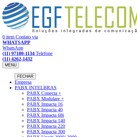
0 item
Contato via
WHATSAPP
WhatsApp
(11) 97180-1134
Telefone
(11) 4262-1432
MENU
FECHAR
Empresa
PABX INTELBRAS
PABX Conecta +
PABX Modulare +
PABX Impacta 16
PABX Impacta 40
PABX Impacta 68i
PABX Impacta 140
PABX Impacta 220
PABX Impacta 300