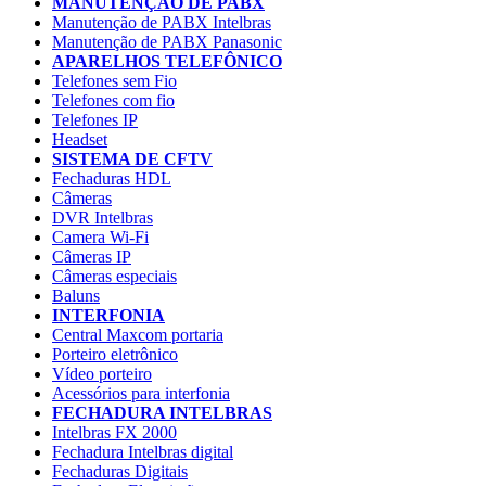
MANUTENÇÃO DE PABX
Manutenção de PABX Intelbras
Manutenção de PABX Panasonic
APARELHOS TELEFÔNICO
Telefones sem Fio
Telefones com fio
Telefones IP
Headset
SISTEMA DE CFTV
Fechaduras HDL
Câmeras
DVR Intelbras
Camera Wi-Fi
Câmeras IP
Câmeras especiais
Baluns
INTERFONIA
Central Maxcom portaria
Porteiro eletrônico
Vídeo porteiro
Acessórios para interfonia
FECHADURA INTELBRAS
Intelbras FX 2000
Fechadura Intelbras digital
Fechaduras Digitais