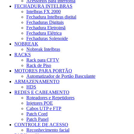
Acessórios para interfonia
FECHADURA INTELBRAS
Intelbras FX 2000
Fechadura Intelbras digital
Fechaduras Digitais
Fechadura Eletroimã
Fechadura Elétrica
Fechaduras Solenoide
NOBREAK
Nobreak Intelbras
RACKS
Rack para CFTV
Rack de Piso
MOTORES PARA PORTÃO
Automatizador de Portão Basculante
ARMAZENAMENTO
HDS
REDES E CABEAMENTO
Roteadores e Repetidores
Injetores POE
Cabos UTP e FTP
Patch Cord
Patch Panel
CONTROLE DE ACESSO
Reconhecimento facial