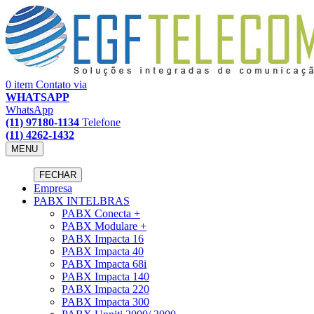
0 item
Contato via
WHATSAPP
WhatsApp
(11) 97180-1134
Telefone
(11) 4262-1432
MENU
FECHAR
Empresa
PABX INTELBRAS
PABX Conecta +
PABX Modulare +
PABX Impacta 16
PABX Impacta 40
PABX Impacta 68i
PABX Impacta 140
PABX Impacta 220
PABX Impacta 300