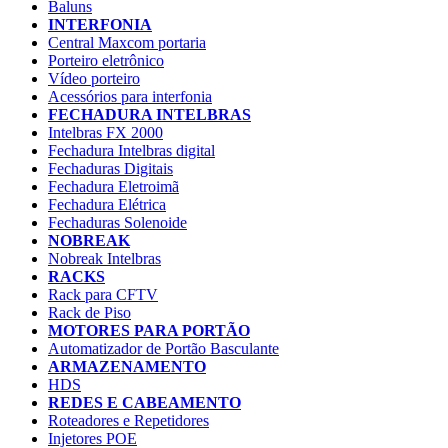
Baluns
INTERFONIA
Central Maxcom portaria
Porteiro eletrônico
Vídeo porteiro
Acessórios para interfonia
FECHADURA INTELBRAS
Intelbras FX 2000
Fechadura Intelbras digital
Fechaduras Digitais
Fechadura Eletroimã
Fechadura Elétrica
Fechaduras Solenoide
NOBREAK
Nobreak Intelbras
RACKS
Rack para CFTV
Rack de Piso
MOTORES PARA PORTÃO
Automatizador de Portão Basculante
ARMAZENAMENTO
HDS
REDES E CABEAMENTO
Roteadores e Repetidores
Injetores POE