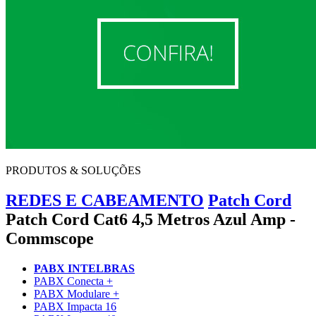
PRODUTOS & SOLUÇÕES
REDES E CABEAMENTO
Patch Cord
Patch Cord Cat6 4,5 Metros Azul Amp -
Commscope
PABX INTELBRAS
PABX Conecta +
PABX Modulare +
PABX Impacta 16