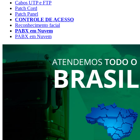
Cabos UTP e FTP
Patch Cord
Patch Panel
CONTROLE DE ACESSO
Reconhecimento facial
PABX em Nuvem
PABX em Nuvem