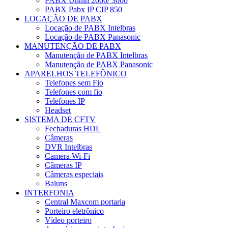
PABX Unniti 2000/ 3000
PABX Pabx IP CIP 850
LOCAÇÃO DE PABX
Locação de PABX Intelbras
Locação de PABX Panasonic
MANUTENÇÃO DE PABX
Manutenção de PABX Intelbras
Manutenção de PABX Panasonic
APARELHOS TELEFÔNICO
Telefones sem Fio
Telefones com fio
Telefones IP
Headset
SISTEMA DE CFTV
Fechaduras HDL
Câmeras
DVR Intelbras
Camera Wi-Fi
Câmeras IP
Câmeras especiais
Baluns
INTERFONIA
Central Maxcom portaria
Porteiro eletrônico
Vídeo porteiro