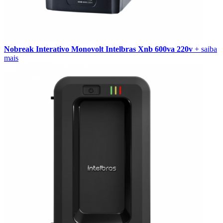
Nobreak Interativo Monovolt Intelbras Xnb 600va 220v
+ saiba
mais