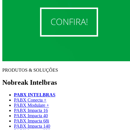
PRODUTOS & SOLUÇÕES
Nobreak Intelbras
PABX INTELBRAS
PABX Conecta +
PABX Modulare +
PABX Impacta 16
PABX Impacta 40
PABX Impacta 68i
PABX Impacta 140