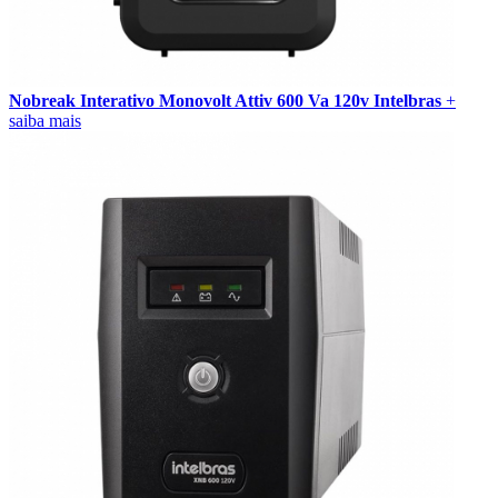
Nobreak Interativo Monovolt Attiv 600 Va 120v Intelbras
+
saiba mais