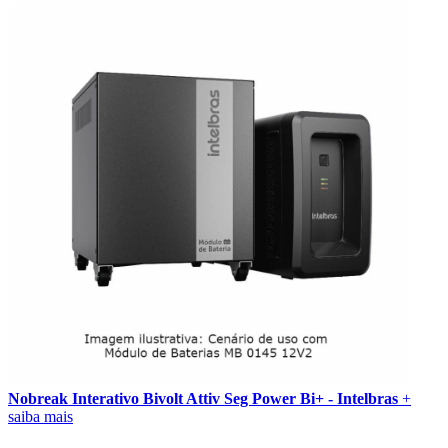
Nobreak Interativo Bivolt Attiv Seg Power Bi+ - Intelbras
+
saiba mais