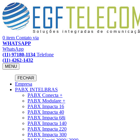
0 item
Contato via
WHATSAPP
WhatsApp
(11) 97180-1134
Telefone
(11) 4262-1432
MENU
FECHAR
Empresa
PABX INTELBRAS
PABX Conecta +
PABX Modulare +
PABX Impacta 16
PABX Impacta 40
PABX Impacta 68i
PABX Impacta 140
PABX Impacta 220
PABX Impacta 300