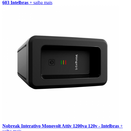
603 Intelbras
+ saiba mais
Nobreak Interativo Monovolt Attiv 1200va 120v - Intelbras
+