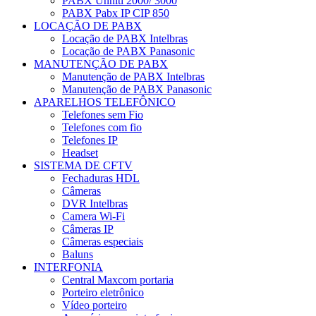
PABX Unniti 2000/ 3000
PABX Pabx IP CIP 850
LOCAÇÃO DE PABX
Locação de PABX Intelbras
Locação de PABX Panasonic
MANUTENÇÃO DE PABX
Manutenção de PABX Intelbras
Manutenção de PABX Panasonic
APARELHOS TELEFÔNICO
Telefones sem Fio
Telefones com fio
Telefones IP
Headset
SISTEMA DE CFTV
Fechaduras HDL
Câmeras
DVR Intelbras
Camera Wi-Fi
Câmeras IP
Câmeras especiais
Baluns
INTERFONIA
Central Maxcom portaria
Porteiro eletrônico
Vídeo porteiro