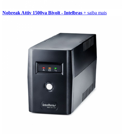
Nobreak Attiv 1500va Bivolt - Intelbras
+ saiba mais