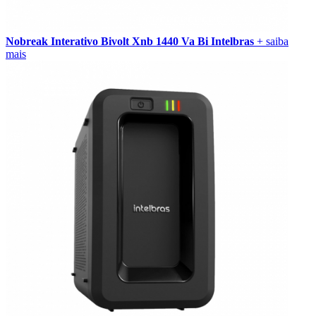
Nobreak Interativo Bivolt Xnb 1440 Va Bi Intelbras
+ saiba
mais