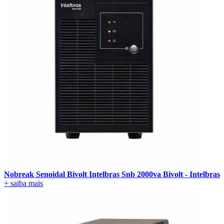
Nobreak Senoidal Bivolt Intelbras Snb 2000va Bivolt - Intelbras
+ saiba mais