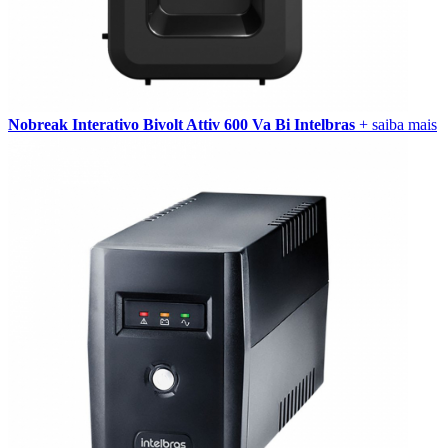
Nobreak Interativo Bivolt Attiv 600 Va Bi Intelbras
+ saiba mais