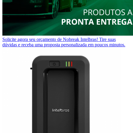
Solicite agora seu orçamento de Nobreak Intelbras!
Tire suas
dúvidas e receba uma proposta personalizada em poucos minutos.