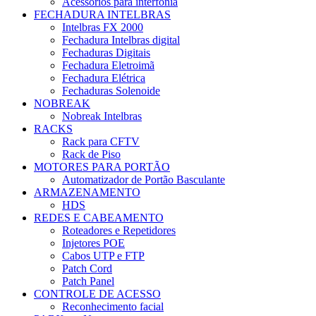
Acessórios para interfonia
FECHADURA INTELBRAS
Intelbras FX 2000
Fechadura Intelbras digital
Fechaduras Digitais
Fechadura Eletroimã
Fechadura Elétrica
Fechaduras Solenoide
NOBREAK
Nobreak Intelbras
RACKS
Rack para CFTV
Rack de Piso
MOTORES PARA PORTÃO
Automatizador de Portão Basculante
ARMAZENAMENTO
HDS
REDES E CABEAMENTO
Roteadores e Repetidores
Injetores POE
Cabos UTP e FTP
Patch Cord
Patch Panel
CONTROLE DE ACESSO
Reconhecimento facial