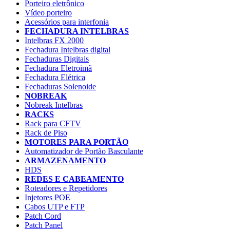
Porteiro eletrônico
Vídeo porteiro
Acessórios para interfonia
FECHADURA INTELBRAS
Intelbras FX 2000
Fechadura Intelbras digital
Fechaduras Digitais
Fechadura Eletroimã
Fechadura Elétrica
Fechaduras Solenoide
NOBREAK
Nobreak Intelbras
RACKS
Rack para CFTV
Rack de Piso
MOTORES PARA PORTÃO
Automatizador de Portão Basculante
ARMAZENAMENTO
HDS
REDES E CABEAMENTO
Roteadores e Repetidores
Injetores POE
Cabos UTP e FTP
Patch Cord
Patch Panel