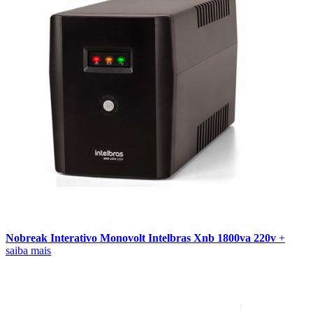
Nobreak Interativo Monovolt Intelbras Xnb 1800va 220v
+
saiba mais