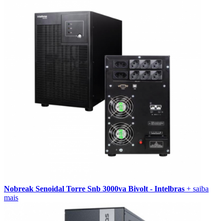
Nobreak Senoidal Torre Snb 3000va Bivolt - Intelbras
+ saiba
mais