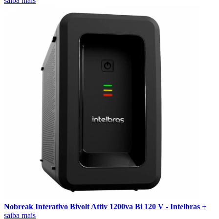
saiba mais
Nobreak Interativo Bivolt Attiv 1200va Bi 120 V - Intelbras
+
saiba mais