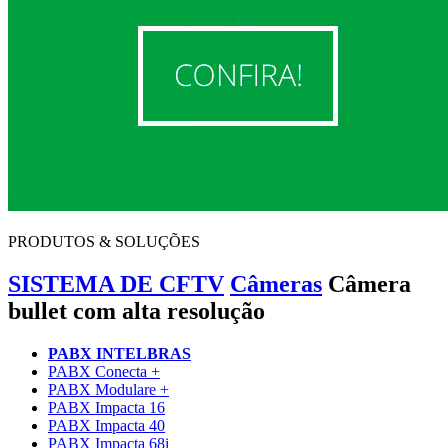
PRODUTOS & SOLUÇÕES
SISTEMA DE CFTV
Câmeras
Câmera
bullet com alta resolução
PABX INTELBRAS
PABX Conecta +
PABX Modulare +
PABX Impacta 16
PABX Impacta 40
PABX Impacta 68i