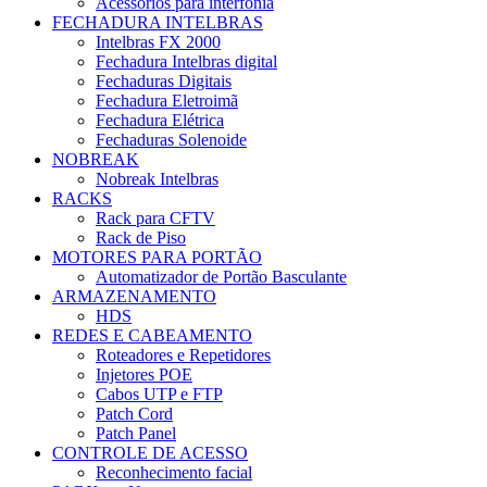
Acessórios para interfonia
FECHADURA INTELBRAS
Intelbras FX 2000
Fechadura Intelbras digital
Fechaduras Digitais
Fechadura Eletroimã
Fechadura Elétrica
Fechaduras Solenoide
NOBREAK
Nobreak Intelbras
RACKS
Rack para CFTV
Rack de Piso
MOTORES PARA PORTÃO
Automatizador de Portão Basculante
ARMAZENAMENTO
HDS
REDES E CABEAMENTO
Roteadores e Repetidores
Injetores POE
Cabos UTP e FTP
Patch Cord
Patch Panel
CONTROLE DE ACESSO
Reconhecimento facial