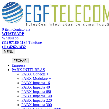
0 item
Contato via
WHATSAPP
WhatsApp
(11) 97180-1134
Telefone
(11) 4262-1432
MENU
FECHAR
Empresa
PABX INTELBRAS
PABX Conecta +
PABX Modulare +
PABX Impacta 16
PABX Impacta 40
PABX Impacta 68i
PABX Impacta 140
PABX Impacta 220
PABX Impacta 300