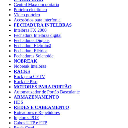
Central Maxcom portaria
Porteiro eletrônico
Vídeo porteiro
Acessórios para interfonia
FECHADURA INTELBRAS
Intelbras FX 2000
Fechadura Intelbras digital
Fechaduras Digitais
Fechadura Eletroimã
Fechadura Elétrica
Fechaduras Solenoide
NOBREAK
Nobreak Intelbras
RACKS
Rack para CFTV
Rack de Piso
MOTORES PARA PORTÃO
Automatizador de Portão Basculante
ARMAZENAMENTO
HDS
REDES E CABEAMENTO
Roteadores e Repetidores
Injetores POE
Cabos UTP e FTP
Patch Cord