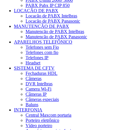
PABX Unniti 2000/ 3000
PABX Pabx IP CIP 850
LOCAÇÃO DE PABX
Locação de PABX Intelbras
Locação de PABX Panasonic
MANUTENÇÃO DE PABX
Manutenção de PABX Intelbras
Manutenção de PABX Panasonic
APARELHOS TELEFÔNICO
Telefones sem Fio
Telefones com fio
Telefones IP
Headset
SISTEMA DE CFTV
Fechaduras HDL
Câmeras
DVR Intelbras
Camera Wi-Fi
Câmeras IP
Câmeras especiais
Baluns
INTERFONIA
Central Maxcom portaria
Porteiro eletrônico
Vídeo porteiro